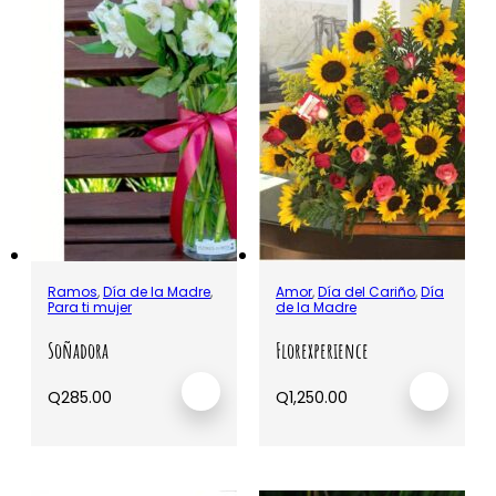
Ramos
,
Día de la Madre
,
Amor
,
Día del Cariño
,
Día
Para ti mujer
de la Madre
Soñadora
Florexperience
Q
285.00
Q
1,250.00