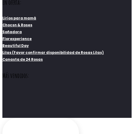
En oferta:
Lirios para mamá
Chocsn & Roses
Soñadora
Florexperience
Beautiful Day
Lilas (Favor confirmar disponibilidad de Rosas Lilas)
Canasta de 24 Rosas
Más vendidos: