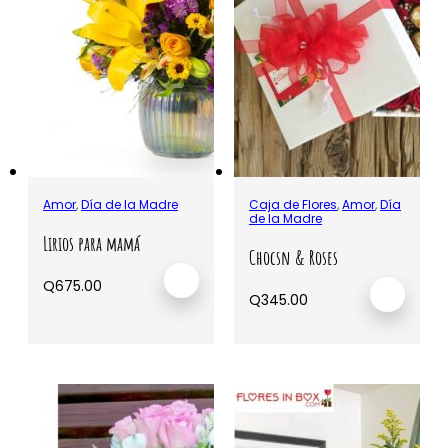
Amor
,
Día de la Madre
Caja de Flores
,
Amor
,
Día
de la Madre
Lirios para mamá
Chocsn & Roses
Q
675.00
Q
345.00