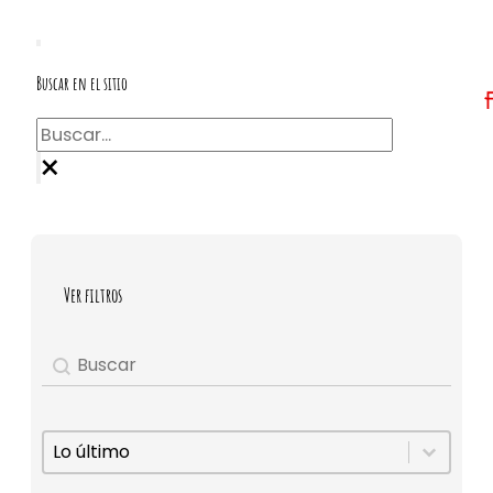
Buscar en el sitio
Buscar
×
Ver filtros
Buscar
Search content
Ordenar
Sort content
Sort content
Lo último