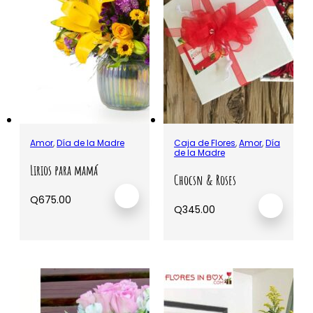
Amor
,
Día de la Madre
Caja de Flores
,
Amor
,
Día
de la Madre
Lirios para mamá
Chocsn & Roses
Q
675.00
Q
345.00