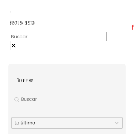
Buscar en el sitio
Buscar
×
Ver filtros
Buscar
Search content
Ordenar
Sort content
Sort content
Lo último