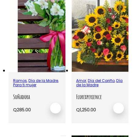
Ramos
,
Día de la Madre
,
Amor
,
Día del Cariño
,
Día
Para ti mujer
de la Madre
Soñadora
Florexperience
Q
285.00
Q
1,250.00