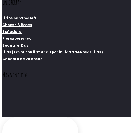
En oferta:
Lirios para mamá
Chocsn & Roses
Soñadora
Florexperience
Beautiful Day
Lilas (Favor confirmar disponibilidad de Rosas Lilas)
Canasta de 24 Rosas
Más vendidos: