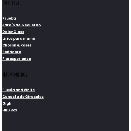
En oferta:
Prueba
Jardín del Recuerdo
Daisy Glass
Lirios para mamá
Chocsn & Roses
Soñadora
Florexperience
Más vendidos:
Fucsia and White
Canasta de Girasoles
Gigli
HBD Box