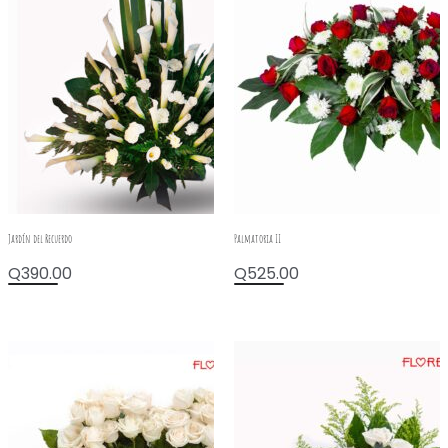
Jardín del Recuerdo
Palmatoria II
Q
390.00
Q
525.00