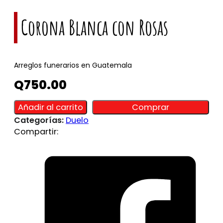
Corona Blanca con Rosas
Arreglos funerarios en Guatemala
Q
750.00
Alternative:
Alternative:
Añadir al carrito
Comprar
Categorías:
Duelo
Compartir: