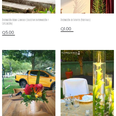
Decoración Bodas Girasoles (Solicitar información y
Decoración de Eventos (Pedestales)
Cotización)
Q
1.00
Q
5.00