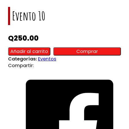
Evento 10
Q
250.00
Alternative:
Alternative:
Añadir al carrito
Comprar
Categorías:
Eventos
Compartir: