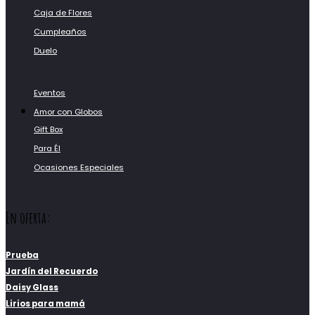
Caja de Flores
Cumpleaños
Duelo
Eventos
Amor con Globos
Gift Box
Para Él
Ocasiones Especiales
En oferta:
Prueba
Jardín del Recuerdo
Daisy Glass
Lirios para mamá