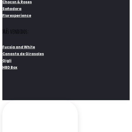
Chocsn & Roses
Soñadora
Florexperience
Más vendidos:
Fucsia and White
Canasta de Girasoles
Gigli
HBD Box