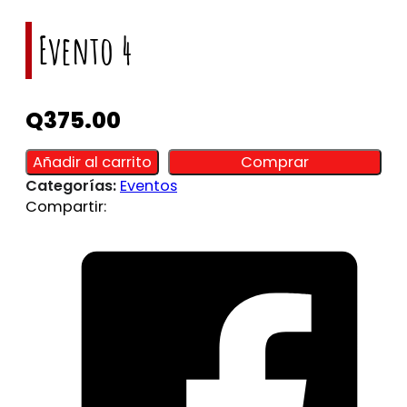
Evento 4
Q
375.00
Alternative:
Alternative:
Añadir al carrito
Comprar
Categorías:
Eventos
Compartir: