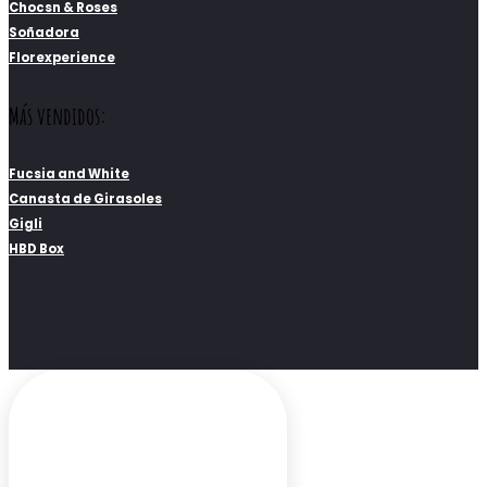
Chocsn & Roses
Soñadora
Florexperience
Más vendidos:
Fucsia and White
Canasta de Girasoles
Gigli
HBD Box