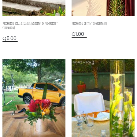
Decoración Bodas Girasoles (Solicitar información y
Decoración de Eventos (Pedestales)
Cotización)
Q
1.00
Q
5.00