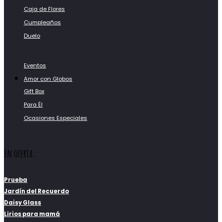
Caja de Flores
Cumpleaños
Duelo
Eventos
Amor con Globos
Gift Box
Para Él
Ocasiones Especiales
En oferta:
Prueba
Jardín del Recuerdo
Daisy Glass
Lirios para mamá