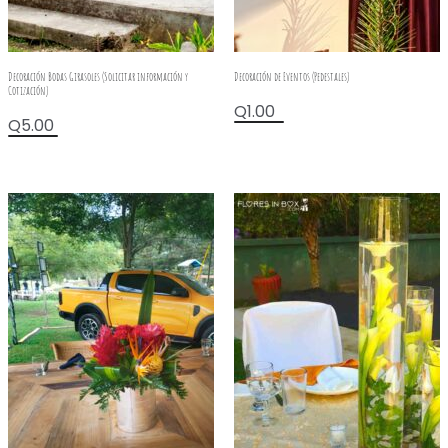
Decoración Bodas Girasoles (Solicitar información y
Decoración de Eventos (Pedestales)
Cotización)
Q
1.00
Q
5.00