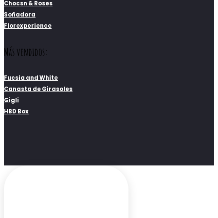
Chocsn & Roses
Soñadora
Florexperience
Más vendidos:
Fucsia and White
Canasta de Girasoles
Gigli
HBD Box