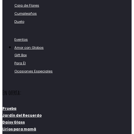
Caja de Flores
Cumpleaños
Duelo
Eventos
Amor con Globos
Gift Box
Para Él
Ocasiones Especiales
En oferta:
Prueba
Jardín del Recuerdo
Daisy Glass
Lirios para mamá