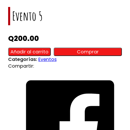
Evento 5
Q
200.00
Alternative:
Alternative:
Añadir al carrito
Comprar
Categorías:
Eventos
Compartir: