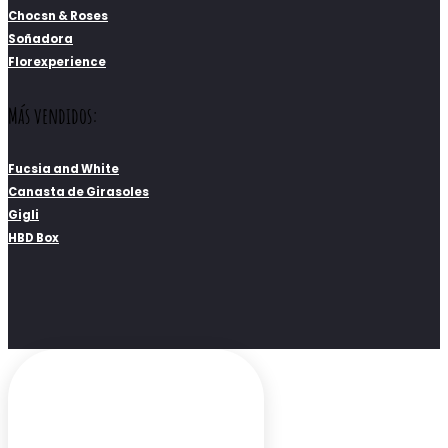
Chocsn & Roses
Soñadora
Florexperience
Más vendidos:
Fucsia and White
Canasta de Girasoles
Gigli
HBD Box