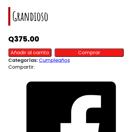
Grandioso
Q
375.00
Alternative:
Alternative:
Añadir al carrito
Comprar
Categorías:
Cumpleaños
Compartir: