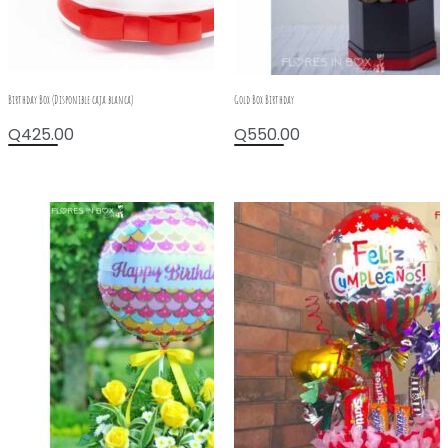
Birthday Box (Disponible caja blanca)
Gold Box Birthday
Q
425.00
Q
550.00