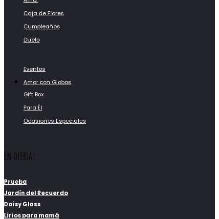
Amor
Caja de Flores
Cumpleaños
Duelo
Eventos
Amor con Globos
Gift Box
Para Él
Ocasiones Especiales
En oferta:
Prueba
Jardín del Recuerdo
Daisy Glass
Lirios para mamá