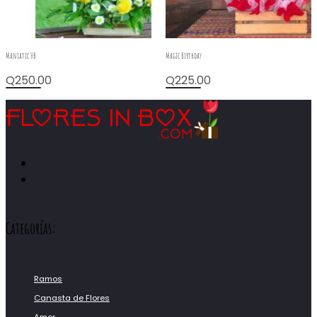
Maniatic HB
Magic Birthday
Q
250.00
Q
225.00
Categorías:
Ramos
Canasta de Flores