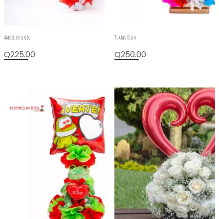
Amorcito lindo
Te amo Osito
Q
225.00
Q
250.00