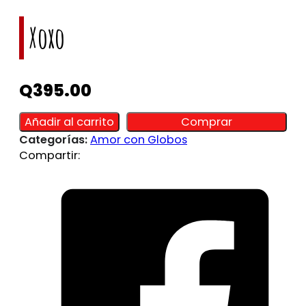
Xoxo
Q
395.00
Alternative:
Alternative:
Añadir al carrito
Comprar
Categorías:
Amor con Globos
Compartir: