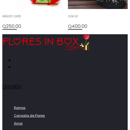
Amándote Siempre
Snow Love
Q
250.00
Q
400.00
Categorías:
Ramos
Canasta de Flores
Amor