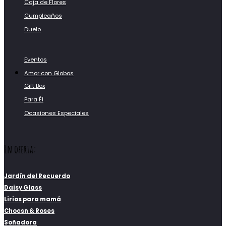
Caja de Flores
Cumpleaños
Duelo
Eventos
Amor con Globos
Gift Box
Para Él
Ocasiones Especiales
En oferta:
Jardín del Recuerdo
Daisy Glass
Lirios para mamá
Chocsn & Roses
Soñadora