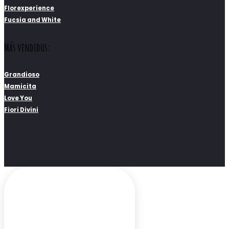
Florexperience
Fucsia and White
Más vendidos:
Grandioso
Mamicita
Love You
Fiori Divini