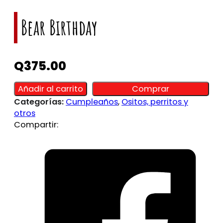
Bear Birthday
Q
375.00
Alternative:
Alternative:
Añadir al carrito
Comprar
Categorías:
Cumpleaños
,
Ositos, perritos y
otros
Compartir: