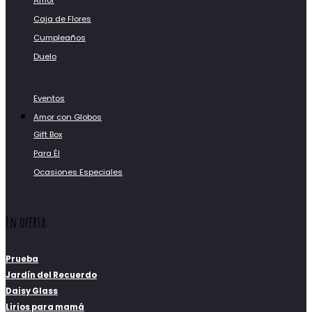
Amor
Caja de Flores
Cumpleaños
Duelo
Eventos
Amor con Globos
Gift Box
Para Él
Ocasiones Especiales
En oferta:
Prueba
Jardín del Recuerdo
Daisy Glass
Lirios para mamá