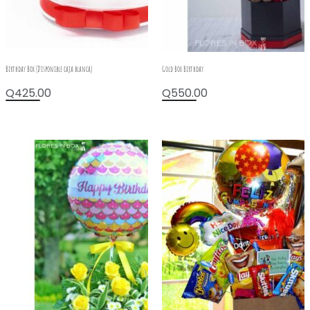
Birthday Box (Disponible caja blanca)
Gold Box Birthday
Q
425.00
Q
550.00