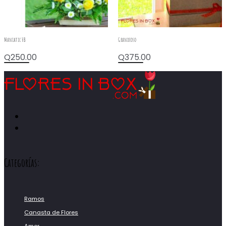
Maniatic HB
Grandioso
Q
250.00
Q
375.00
Categorías:
Ramos
Canasta de Flores