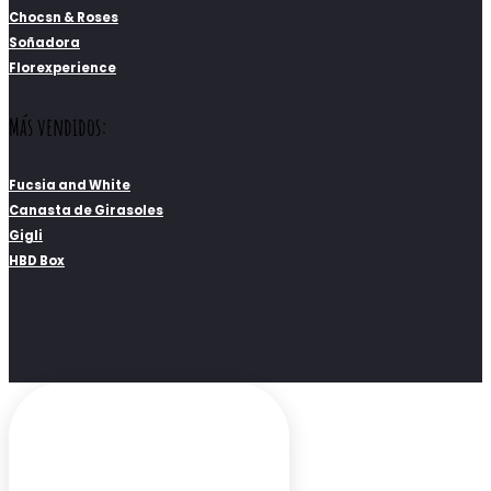
Chocsn & Roses
Soñadora
Florexperience
Más vendidos:
Fucsia and White
Canasta de Girasoles
Gigli
HBD Box